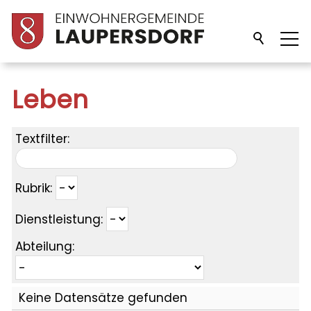
Unsere Gemeinde
Leben
Verwaltung
Textfilter:
Politik
Rubrik:
Dienstleistung:
Bildung
Abteilung:
Freizeit/Kultur
Keine Datensätze gefunden