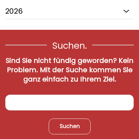
Leben
2026
Startseite
Aktuelles
Suchen.
Online-Schalter
Sind Sie nicht fündig geworden? Kein
Kontakt
Problem. Mit der Suche kommen Sie
ganz einfach zu Ihrem Ziel.
Login
Suchen