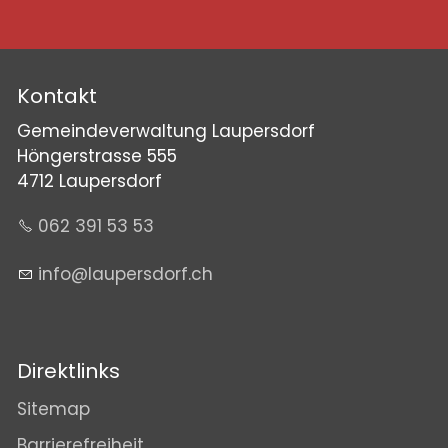
Kontakt
Gemeindeverwaltung Laupersdorf
Höngerstrasse 555
4712 Laupersdorf
062 391 53 53
nf
l
p
rsd
rf
ch
Direktlinks
Sitemap
Barrierefreiheit