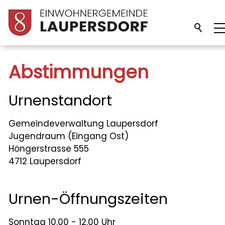
Unsere Gemeinde
Abstimmungen
Verwaltung
Urnenstandort
Gemeindeverwaltung Laupersdorf
Politik
Jugendraum (Eingang Ost)
Höngerstrasse 555
Abstimmungen / Wahlen
4712 Laupersdorf
Abstimmungen
Resultate
Urnen-Öffnungszeiten
Gemeindeversammlung
Gemeinderat
Sonntag 10.00 - 12.00 Uhr