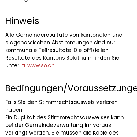
Kommissionen
Hinweis
Behördenmitglieder
Ortsparteien
Alle Gemeinderesultate von kantonalen und
eidgenössischen Abstimmungen sind nur
Bildung
kommunale Teilresultate. Die offiziellen
Resultate des Kantons Solothurn finden Sie
unter
www.so.ch
Freizeit/Kultur
Bedingungen/Voraussetzung
Leben
Falls Sie den Stimmrechtsausweis verloren
Startseite
haben:
Ein Duplikat des Stimmrechtsausweises kann
Aktuelles
bei der Gemeindeverwaltung im voraus
verlangt werden. Sie müssen die Kopie des
Online-Schalter