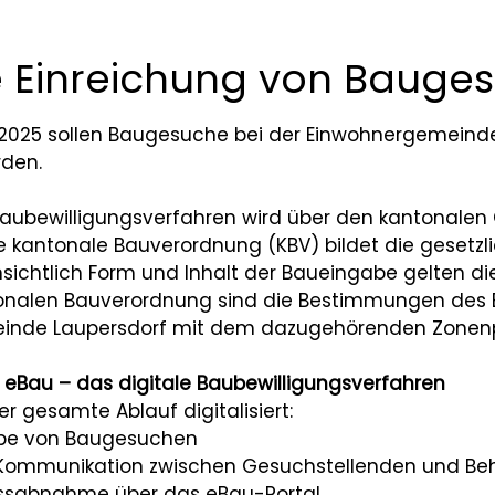
le Einreichung von Bauge
 2025 sollen Baugesuche bei der Einwohnergemeinde 
rden.
ubewilligungsverfahren wird über den kantonalen 
ie kantonale Bauverordnung (KBV) bildet die geset
hinsichtlich Form und Inhalt der Baueingabe gelten d
tonalen Bauverordnung sind die Bestimmungen des
inde Laupersdorf mit dem dazugehörenden Zonenp
 eBau – das digitale Baubewilligungsverfahren
er gesamte Ablauf digitalisiert:
gabe von Baugesuchen
e Kommunikation zwischen Gesuchstellenden und Be
lussabnahme über das eBau-Portal