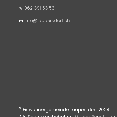
062 391 53 53
nf
l
p
rsd
rf
ch
©
Einwohnergemeinde Laupersdorf 2024
Alle Rechte vorbehalten. Mit der Benutzung 