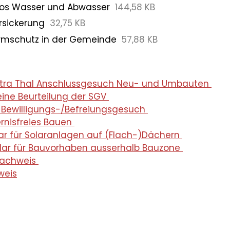
nfos Wasser und Abwasser
144,58 KB
rsickerung
32,75 KB
ärmschutz in der Gemeinde
57,88 KB
ektra Thal Anschlussgesuch Neu- und Umbauten
ine Beurteilung der SGV
Bewilligungs-/Befreiungsgesuch
rnisfreies Bauen
r für Solaranlagen auf (Flach-)Dächern
lar für Bauvorhaben ausserhalb Bauzone
nachweis
weis