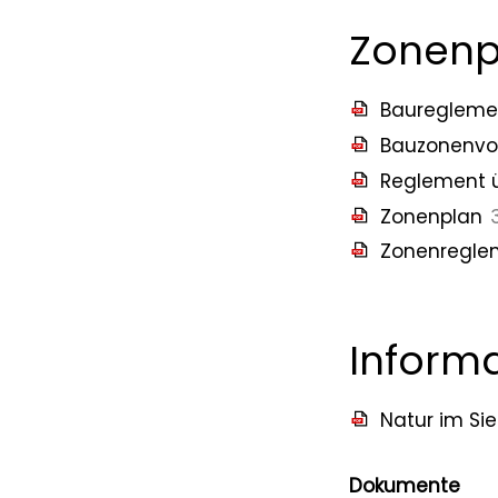
Zonenp
Bauregleme
Bauzonenvor
Reglement 
Zonenplan
Zonenregle
Inform
Natur im Si
Dokumente