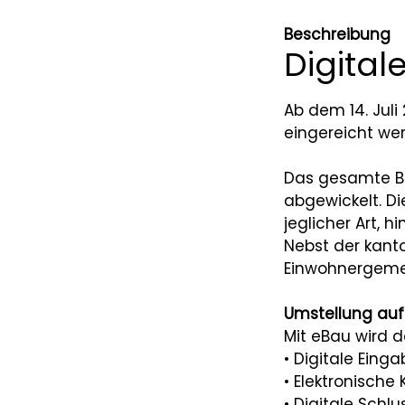
Beschreibung
Digita
Ab dem 14. Juli
eingereicht we
Das gesamte Ba
abgewickelt. D
jeglicher Art, 
Nebst der kan
Einwohnergeme
Umstellung auf
Mit eBau wird d
• Digitale Ein
• Elektronisch
• Digitale Sch