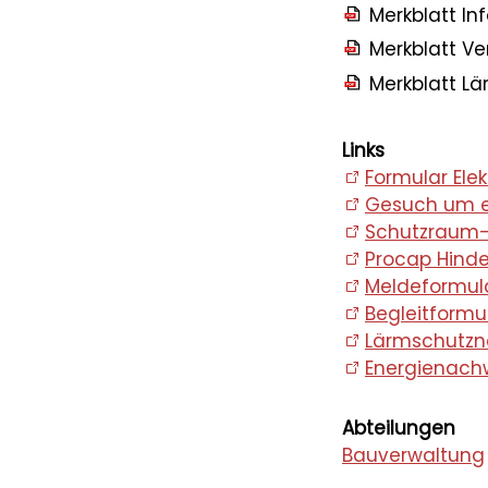
Merkblatt I
Merkblatt Ve
Merkblatt L
Links
Formular El
Gesuch um e
Schutzraum-
Procap Hinde
Meldeformula
Begleitformu
Lärmschutz
Energienach
Abteilungen
Bauverwaltung