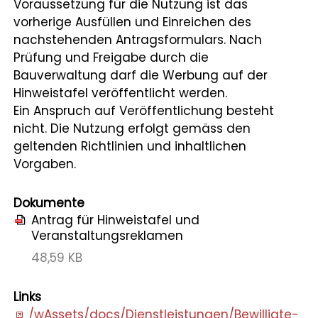
Voraussetzung für die Nutzung ist das
Leben
vorherige Ausfüllen und Einreichen des
nachstehenden Antragsformulars. Nach
Startseite
Prüfung und Freigabe durch die
Bauverwaltung darf die Werbung auf der
Aktuelles
Hinweistafel veröffentlicht werden.
Ein Anspruch auf Veröffentlichung besteht
Online-Schalter
nicht. Die Nutzung erfolgt gemäss den
geltenden Richtlinien und inhaltlichen
Kontakt
Vorgaben.
Login
Dokumente
Antrag für Hinweistafel und
Veranstaltungsreklamen
48,59 KB
Links
/wAssets/docs/Dienstleistungen/Bewilligte-