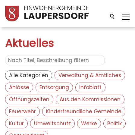
Unsere Gemeinde
Aktuelles
Verwaltung
Alle Kategorien
Verwaltung & Amtliches
Politik
Anlässe
Entsorgung
Infoblatt
Bildung
Öffnungszeiten
Aus den Kommissionen
Feuerwehr
Kinderfreundliche Gemeinde
Freizeit/Kultur
Kultur
Umweltschutz
Werke
Politik