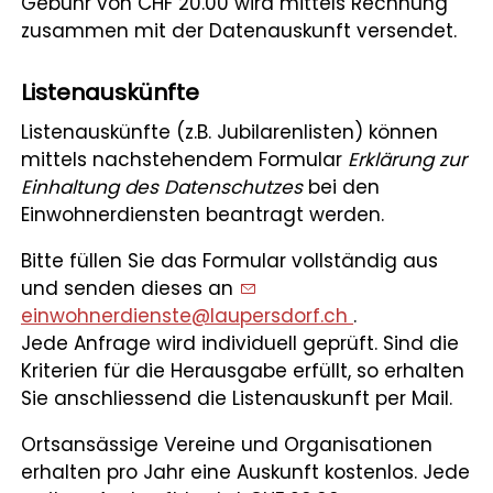
Gebühr von CHF 20.00 wird mittels Rechnung
Leben
zusammen mit der Datenauskunft versendet.
Startseite
Listenauskünfte
Aktuelles
Listenauskünfte (z.B. Jubilarenlisten) können
mittels nachstehendem Formular
Erklärung zur
Online-Schalter
Einhaltung des Datenschutzes
bei den
Einwohnerdiensten beantragt werden.
Kontakt
Bitte füllen Sie das Formular vollständig aus
Login
und senden dieses an
einwohnerdienste@laupersdorf.ch
.
Jede Anfrage wird individuell geprüft. Sind die
Kriterien für die Herausgabe erfüllt, so erhalten
Sie anschliessend die Listenauskunft per Mail.
Ortsansässige Vereine und Organisationen
erhalten pro Jahr eine Auskunft kostenlos. Jede