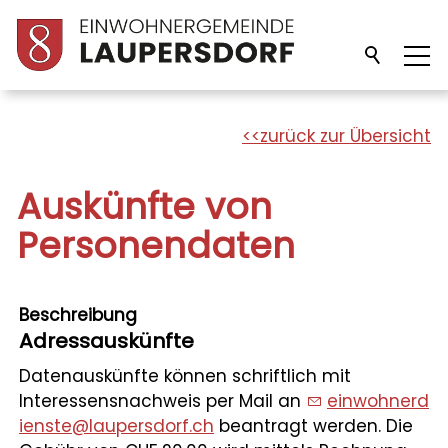
Unsere Gemeinde
zurück zur Übersicht
Verwaltung
Auskünfte von
Personendaten
Politik
Beschreibung
Bildung
Adressauskünfte
Datenauskünfte können schriftlich mit
Freizeit/Kultur
Interessensnachweis per Mail an
nw
hn
rd
nst
l
p
rsd
rf
ch
beantragt werden. Die