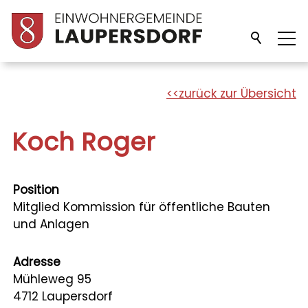
Unsere Gemeinde
zurück zur Übersicht
Verwaltung
Koch Roger
Politik
Position
Mitglied Kommission für öffentliche Bauten
Bildung
und Anlagen
Adresse
Freizeit/Kultur
Mühleweg 95
4712 Laupersdorf