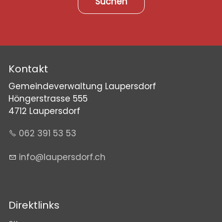
Suchen
Kontakt
Gemeindeverwaltung Laupersdorf
Höngerstrasse 555
4712 Laupersdorf
062 391 53 53
nf
l
p
rsd
rf
ch
Direktlinks