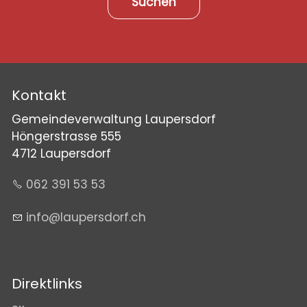
Suchen
Kontakt
Gemeindeverwaltung Laupersdorf
Höngerstrasse 555
4712 Laupersdorf
062 391 53 53
nf
l
p
rsd
rf
ch
Direktlinks