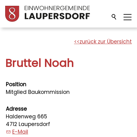
Unsere Gemeinde
zurück zur Übersicht
Verwaltung
Bruttel Noah
Politik
Position
Mitglied Baukommission
Bildung
Adresse
Haldenweg 665
Freizeit/Kultur
4712 Laupersdorf
E-Mail